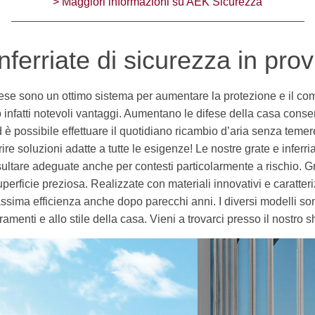
> Maggiori informazioni su AEK Sicurezza
ferriate di sicurezza in prov
se sono un ottimo sistema per aumentare la protezione e il comf
o infatti notevoli vantaggi. Aumentano le difese della casa conse
possibile effettuare il quotidiano ricambio d’aria senza temere l
frire soluzioni adatte a tutte le esigenze! Le nostre grate e infer
isultare adeguate anche per contesti particolarmente a rischio. Gr
erficie preziosa. Realizzate con materiali innovativi e caratteriz
sima efficienza anche dopo parecchi anni. I diversi modelli so
amenti e allo stile della casa. Vieni a trovarci presso il nostro 