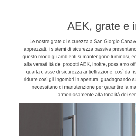
AEK, grate e in
Le nostre grate di sicurezza a San Giorgio Canave
apprezzati, i sistemi di sicurezza passiva presentan
questo modo gli ambienti si mantengono luminosi, ed è 
alla versatilità dei prodotti AEK, inoltre, possiamo of
quarta classe di sicurezza antieffrazione, così da r
ridurre così gli ingombri in apertura, guadagnando sup
necessitano di manutenzione per garantire la mas
armoniosamente alla tonalità dei serr